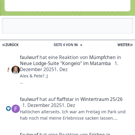
Reputationsaktivität
ZURÜCK
SEITE 4 VON 96
WEITER
faulwurf
hat eine Reaktion von
Mümpfchen
in
Neue Lodge-Suite "Kongelo" im Matamba
1.
Dezember 2025
1. Dez
Alex & Pete? ;)
Es gibt aus meiner Sicht zwei Gruppen von Personen.
Erstens die, die zwar noch aufs Geld schauen müssen
faulwurf
hat auf
flaffstar
in
Wintertraum 25/26
aber sich ab und zu was besonderes leisten z.B.
1. Dezember 2025
1. Dez
Hochzeitstag, Wellnesstag was auch immer und
Hallöchen allerseits. Ich war am Freitag im Park und
zweitere die nicht so aufs Geld gucken müssen und
hab noch mal meine Erlebnisse sacken lassen.
einfach "das Beste" nehmen, egal was sie dann an
Aktivitäten geplant haben.
Grundsätzlich kann man sagen, dass wir einen
Wer wirklich aufs Geld achten muss, der sollte sich
faulwurf
hat eine Reaktion von
Frisbee
in