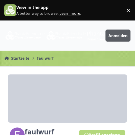
Zum Inhalt springen
View in the app
×
Di
A better way to browse.
Learn more
.
PhantaFriends.de
Anmelden
Deine Community
Startseite
faulwurf
faulwurf
Profil anzeigen