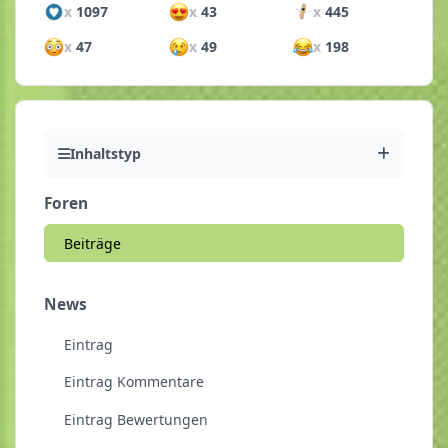
x
1097
x
43
x
445
x
47
x
49
x
198
Inhaltstyp
Foren
Beiträge
News
Eintrag
Eintrag Kommentare
Eintrag Bewertungen