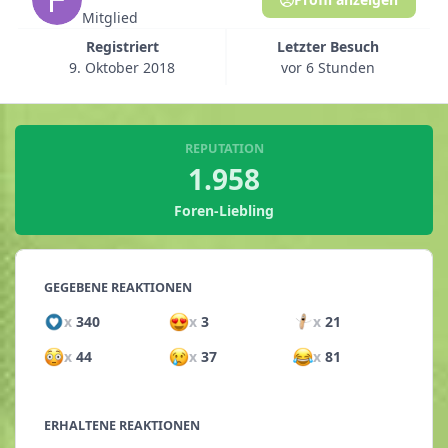
Mitglied
Registriert
Letzter Besuch
9. Oktober 2018
vor 6 Stunden
REPUTATION
1.958
Foren-Liebling
GEGEBENE REAKTIONEN
x
340
x
3
x
21
x
44
x
37
x
81
ERHALTENE REAKTIONEN