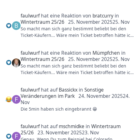
jetzt auch eine freundliche Mail geschrieben. Aber
Wenn ich etwas kritisieren müsste, dann sind es die
für meinen Besuchstag gab es keine Reduzierung.
faulwurf
hat eine Reaktion von
bratcurry
in
ausländischen Fachkräfte. Auch wenn diese super
Wintertraum 25/26
25. November 2025
25. Nov
lieb und bemüht sind, ist das Problem leider, dass sie
So macht man sich ganz bestimmt beliebt bei den
ganz oft kein Wort Deutsch können und direkt an der
Ticket-Käufern... Wäre mein Ticket betroffen hätte ich
Kasse arbeiten. Dadurch stauen sich teilweise riesige
jetzt auch eine freundliche Mail geschrieben. Aber
Schlangen auf, obwohl eigentlich nicht viel Betrieb
für meinen Besuchstag gab es keine Reduzierung.
ist. Viele Besucher haben letztendlich auf Englisch
faulwurf
hat eine Reaktion von
Mümpfchen
in
bestellt. Ich würde es begrüßen wenn im direkten
Wintertraum 25/26
25. November 2025
25. Nov
Kundenkontakt auch jemand arbeiten würde, der
So macht man sich ganz bestimmt beliebt bei den
zumindest Bestellungen auf Deutsch aufnehmen
Ticket-Käufern... Wäre mein Ticket betroffen hätte ich
kann. Aber gleichzeitig ist es natürlich ein Segen
jetzt auch eine freundliche Mail geschrieben. Aber
diese Mitarbeiter zu haben, da dadurch jeden Tag
für meinen Besuchstag gab es keine Reduzierung.
alle Gastrobetriebe geöffnet haben können. Also
faulwurf
hat auf
Bassickx
in
Sonstige
Veränderungen im Park
24. November 2025
24.
diesen Kritikpunkt bitte nicht falsch verstehen.
Nov
Die 5min haben sich eingebrannt 😁
Nun zu meinen "Insights". Nach meiner
Kontaktanfrage an den Park bzgl. Technischen
Ausfällen, Kritik an den Quick-Pass etc. Wurde ich
faulwurf
hat auf
mschmidke
in
Wintertraum
vom Park dazu "eingeladen" mir die Situation vor Ort
25/26
23. November 2025
23. Nov
anzuschauen und im Gästeservice vorbeizukommen.
Genau. Wenn Du zum Beispiel bei Colorado