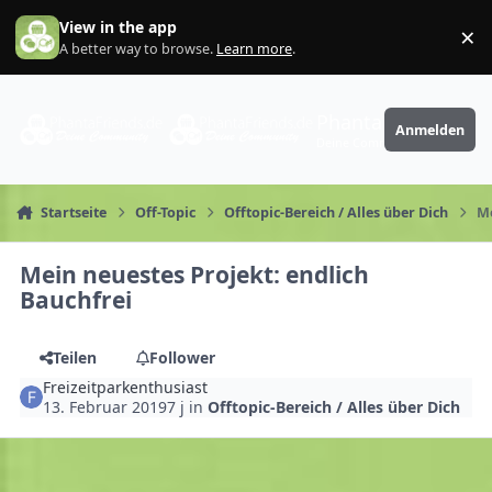
Zum Inhalt springen
View in the app
×
Di
A better way to browse.
Learn more
.
PhantaFriends.de
Anmelden
Deine Community
Startseite
Off-Topic
Offtopic-Bereich / Alles über Dich
Me
Mein neuestes Projekt: endlich
Bauchfrei
Teilen
Follower
Freizeitparkenthusiast
13. Februar 2019
7 j
in
Offtopic-Bereich / Alles über Dich