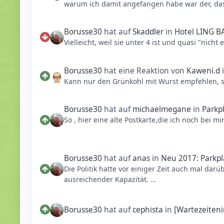
warum ich damit angefangen habe war der, dass 
spätestens als die ersten Stützen standen hat d
Fortschritte der Baustelle in visueller Form d
PS: Die VR-Videos sind nun allerdings erst wie
Borusse30
hat auf
Skaddler
in
Hotel LING B
vermutlich auch gemacht.
Vielleicht, weil sie unter 4 ist und quasi "nicht e
Im Laufe der Zeit hab ich dann gemerkt, dass es
auf sich warten. In dieser Zeit hab ich aller
weitermachen wollte. Herzlichen Dank dafür!! A
Borusse30
hat eine Reaktion von
Kaweni.d
Kann nur den Grünkohl mit Wurst empfehlen, s
Bei den Coasterfriends hatte mich jemand gefr
Ich denke, dass es auch hier vielleicht ein pa
gesagt, dass ich sie erzählen darf. Diese eine
Borusse30
hat auf
michaelmegane
in
Parkp
beantworten.
So , hier eine alte Postkarte,die ich noch bei
Das Phantasialand ist schon sehr früh auf mi
Basaltgebirge zu errichten. Ich wurde gebeten z
wurde kann ich verneinen.
Borusse30
hat auf
anas
in
Neu 2017: Parkpl
Während der Bauphase habe ich immer wieder Vid
Die Politik hatte vor einiger Zeit auch mal dar
Fall. Viele weitere Videos liegen unberührt auf 
ausreichender Kapazität.
Dann ging es so langsam auf die Eröffnung von
Wäre sicherlich nicht verkehrt, wenn der wach
ein bisschen enttäuscht, dass ich keine bekomm
angesteuert werden.
in einem Livestream geben wolle. Natürlich ha
Borusse30
hat auf
cephista
in
[Wartezeiteni
öfters im Phantasialand. Unter anderem auch fü