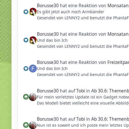
Borusse30
hat eine Reaktion von
Monsatan
Es gibt jetzt auch noch Armbänder
Gesendet von LENNY2 und benutzt die PhantaF
Borusse30
hat eine Reaktion von
Monsatan
Und das bin Ich
Gesendet von LENNY2 und benutzt die PhantaF
Borusse30
hat eine Reaktion von
Freizeitpa
Und das bin Ich
Gesendet von LENNY2 und benutzt die PhantaF
Borusse30
hat auf
Tobi
in
Ab 30.6: Themenb
Für mein vorletztes Update ist ein Gadget notwend
Das Modell bietet vielleicht eine visuelle Ab
für Taron als auch für Raik einen Virtual Ride 
mehr erlebbarer als es das 2D-Onride tut. Mei
Borusse30
hat auf
Tobi
in
Ab 30.6: Themenb
Nun ist es soweit und ich poste mein letztes Up
Viel Spaß!