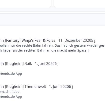
in
[Fantasy] Winja's Fear & Force
11. Dezember 2020
5 j
ollen nur die rechte Bahn fahren. Das hab ich gestern wieder geseh
h lieber an der rechten Bahn an die macht mehr Spass!!!
in
[Klugheim] Raik
1. Juni 2020
6 j
riends.de App
in
[Klugheim] Themenwelt
1. Juni 2020
6 j
 gemacht habe
riends.de App