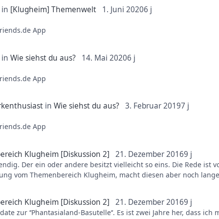
in
[Klugheim] Themenwelt
1. Juni 2020
6 j
riends.de App
in
Wie siehst du aus?
14. Mai 2020
6 j
riends.de App
rkenthusiast
in
Wie siehst du aus?
3. Februar 2019
7 j
riends.de App
ereich Klugheim [Diskussion 2]
21. Dezember 2016
9 j
ig. Der ein oder andere besitzt vielleicht so eins. Die Rede ist von
bildung vom Themenbereich Klugheim, macht diesen aber noch lange
erstellt. Das ersetzt natürlich noch lange nicht die Fahrt auf Taro
ner Meinung nach ist der 3D-Effekt echt gut gelungen. Einen 360° 
ereich Klugheim [Diskussion 2]
21. Dezember 2016
9 j
date zur ‘‘Phantasialand-Basutelle‘‘. Es ist zwei Jahre her, dass 