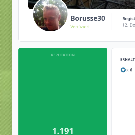
Borusse30
Regis
12. D
Verifiziert
REPUTATION
ERHALT
x
6
1.191