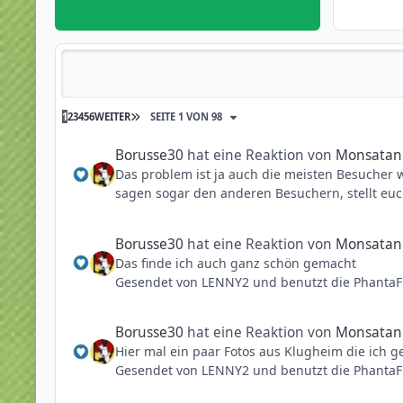
Reputationsaktivität
1
2
3
4
5
6
WEITER
SEITE 1 VON 98
Borusse30
hat eine Reaktion von
Monsatan
Das problem ist ja auch die meisten Besucher w
sagen sogar den anderen Besuchern, stellt euc
Borusse30
hat eine Reaktion von
Monsatan
Das finde ich auch ganz schön gemacht
Gesendet von LENNY2 und benutzt die PhantaF
Borusse30
hat eine Reaktion von
Monsatan
Hier mal ein paar Fotos aus Klugheim die ich
Gesendet von LENNY2 und benutzt die PhantaF