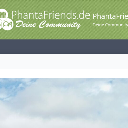
PhantaFri
Deine Communit