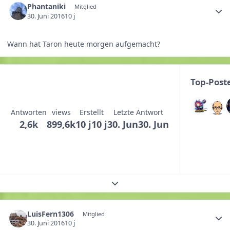
Phantaniki
Mitglied
30. Juni 2016
10 j
Wann hat Taron heute morgen aufgemacht?
Top-Post
Antworten
views
Erstellt
Letzte Antwort
2,6k
899,6k
10 j
10 j
30. Jun
30. Jun
Themenübersicht erweitern
LuisFern1306
Mitglied
30. Juni 2016
10 j