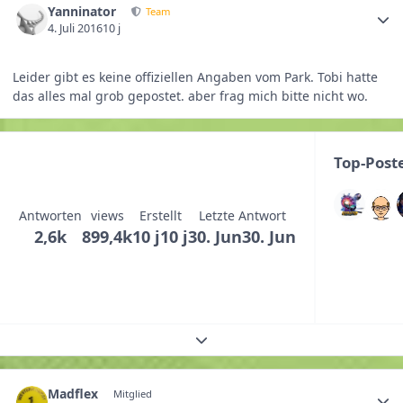
Yanninator
Team
4. Juli 2016
10 j
Leider gibt es keine offiziellen Angaben vom Park. Tobi hatte
das alles mal grob gepostet. aber frag mich bitte nicht wo.
Top-Post
Antworten
views
Erstellt
Letzte Antwort
2,6k
899,4k
10 j
10 j
30. Jun
30. Jun
Themenübersicht erweitern
Madflex
Mitglied