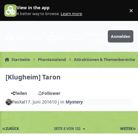
Zum Inhalt springen
View in the app
×
Di
A better way to browse.
Learn more
.
PhantaFriends.de
Anmelden
Deine Community
Startseite
Phantasialand
Attraktionen & Themenbereiche
[Klugheim] Taron
Teilen
Follower
PasXal
17. Juni 2016
10 j
in
Mystery
ZURÜCK
SEITE 8 VON 132
WEITER