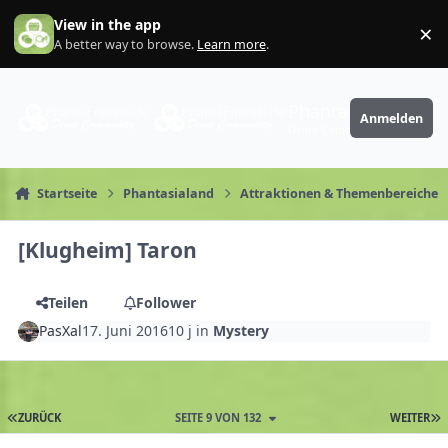
Zum Inhalt springen
View in the app
×
Di
A better way to browse.
Learn more
.
PhantaFriends.de
Anmelden
Deine Community
Startseite
Phantasialand
Attraktionen & Themenbereiche
[Klugheim] Taron
Teilen
Follower
PasXal
17. Juni 2016
10 j
in
Mystery
ZURÜCK
SEITE 9 VON 132
WEITER