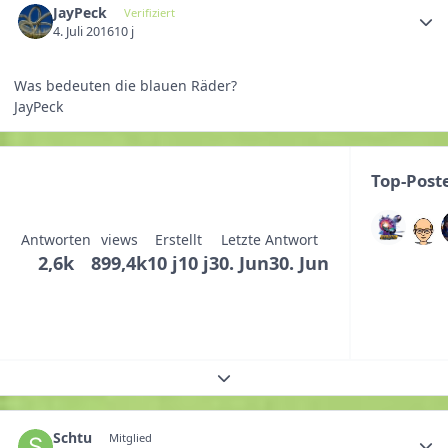
JayPeck
Verifiziert
4. Juli 2016
10 j
Was bedeuten die blauen Räder?
JayPeck
Top-Post
Antworten
views
Erstellt
Letzte Antwort
2,6k
899,4k
10 j
10 j
30. Jun
30. Jun
Themenübersicht erweitern
Schtu
Mitglied