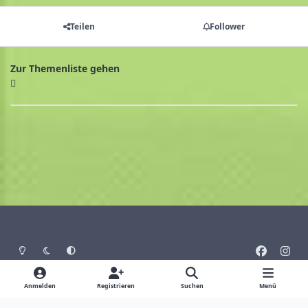
Teilen
Follower
Zur Themenliste gehen
Heller Modus
Dunkler Modus
Systemeinstellung
f
i
a
n
Sprache
Design
Datenschutz
Cookies
c
s
Anmelden
Registrieren
Suchen
Menü
Impressum
e
t