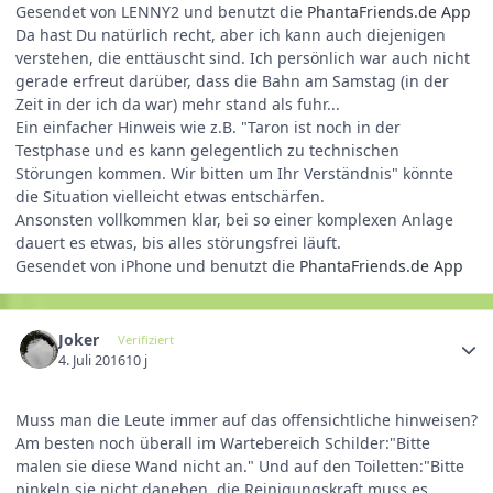
Gesendet von LENNY2 und benutzt die
PhantaFriends.de App
Da hast Du natürlich recht, aber ich kann auch diejenigen
verstehen, die enttäuscht sind. Ich persönlich war auch nicht
gerade erfreut darüber, dass die Bahn am Samstag (in der
Zeit in der ich da war) mehr stand als fuhr...
Ein einfacher Hinweis wie z.B. "Taron ist noch in der
Testphase und es kann gelegentlich zu technischen
Störungen kommen. Wir bitten um Ihr Verständnis" könnte
die Situation vielleicht etwas entschärfen.
Ansonsten vollkommen klar, bei so einer komplexen Anlage
dauert es etwas, bis alles störungsfrei läuft.
Gesendet von iPhone und benutzt die
PhantaFriends.de App
Joker
Verifiziert
4. Juli 2016
10 j
Muss man die Leute immer auf das offensichtliche hinweisen?
Am besten noch überall im Wartebereich Schilder:"Bitte
malen sie diese Wand nicht an." Und auf den Toiletten:"Bitte
pinkeln sie nicht daneben, die Reinigungskraft muss es