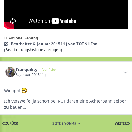
©
Antione Gaming
Bearbeitet
6. Januar 2015
11 j
von TOTNHFan
(Bearbeitungshistorie anzeigen)
Tranquility
Verifiziert
6. Januar 2015
11 j
Wie geil
Ich verzweifel ja schon bei RCT daran eine Achterbahn selber
zu bauen...
ZURÜCK
SEITE 2 VON 45
WEITER