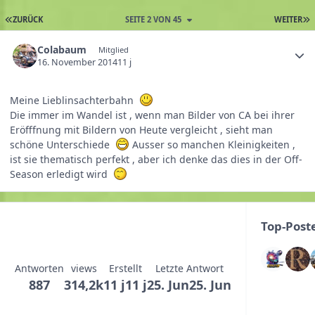
ZURÜCK
SEITE 2 VON 45
WEITER
Colabaum
Mitglied
16. November 2014
11 j
Meine Lieblinsachterbahn
Die immer im Wandel ist , wenn man Bilder von CA bei ihrer
Eröfffnung mit Bildern von Heute vergleicht , sieht man
schöne Unterschiede
Ausser so manchen Kleinigkeiten ,
ist sie thematisch perfekt , aber ich denke das dies in der Off-
Season erledigt wird
Top-Post
Antworten
views
Erstellt
Letzte Antwort
887
314,2k
11 j
11 j
25. Jun
25. Jun