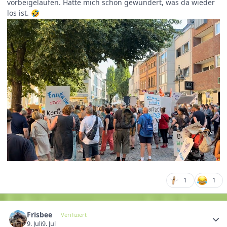
vorbeigelaufen. Hatte mich schon gewundert, was da wieder
los ist.
🤣
1
1
Frisbee
Verifiziert
9. Juli
9. Jul