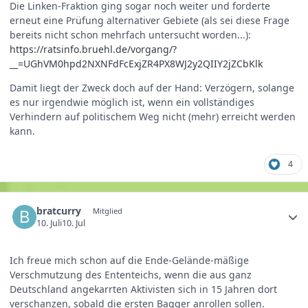
Die Linken‑Fraktion ging sogar noch weiter und forderte
erneut eine Prüfung alternativer Gebiete (als sei diese Frage
bereits nicht schon mehrfach untersucht worden...):
https://ratsinfo.bruehl.de/vorgang/?
__=UGhVM0hpd2NXNFdFcExjZR4PX8WJ2y2QIIY2jZCbKlk
Damit liegt der Zweck doch auf der Hand: Verzögern, solange
es nur irgendwie möglich ist, wenn ein vollständiges
Verhindern auf politischem Weg nicht (mehr) erreicht werden
kann.
4
bratcurry
Mitglied
10. Juli
10. Jul
Ich freue mich schon auf die Ende-Gelände-mäßige
Verschmutzung des Ententeichs, wenn die aus ganz
Deutschland angekarrten Aktivisten sich in 15 Jahren dort
verschanzen, sobald die ersten Bagger anrollen sollen.