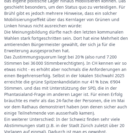
das eigene politische Lager hinaus mobilisieren können. Das
geschieht besonders, um den Status quo zu verteidigen. Für
Brühl gibt es jedoch mehrere Hinweise, dass ein solcher
Mobilisierungseffekt über das Kernlager von Grünen und
Linken hinaus nicht ausreichen würde:
Die Meinungsbildung dürfte nach den letzten kommunalen
Wahlen stark fortgeschritten sein. Dort hat eine Mehrheit den
amtierenden Bürgermeister gewählt, der sich ja für die
Erweiterung ausgesprochen hat.
Das Zustimmungsquorum liegt bei 20 % (also rund 7 200
Stimmen bei 36 000 Stimmberechtigten). In CH kennen wir so
etwas nicht - es erhöht aber nochmals die Anforderungen an
einen Begehrenserfolg. Selbst in der lokalen Stichwahl 2025
erreichte die grüne Spitzenkandidatin nur 41 % bzw. 6’904
Stimmen. und das mit Unterstützung der SPD, die in der
Phantasialand-Frage im anderen Lager ist. Für einen Erfolg
bräuchte es mehr als das 24‑fache der Personen, die im Mai
vor dem Rathaus demonstriert haben (von denen sicher auch
einige Teilnehmende von ausserhalb kamen).
Ein weiterer Unterschied: In der Schweiz finden sehr viele
Abstimmungen statt (z.B. in der Stadt Zürich zuletzt über 20
Vorlagen auf einmal). Dadurch ist man es gewohnt,