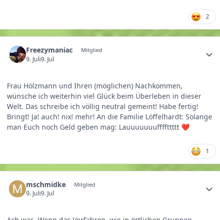
2
Freezymaniac
Mitglied
9. Juli
9. Jul
Frau Hölzmann und Ihren (möglichen) Nachkommen,
wünsche ich weiterhin viel Glück beim Überleben in dieser
Welt. Das schreibe ich völlig neutral gemeint! Habe fertig!
Bringt! Ja! auch! nix! mehr! An die Familie Löffelhardt: Solange
man Euch noch Geld geben mag: Lauuuuuuuffffttttt
❤️
1
mschmidke
Mitglied
9. Juli
9. Jul
Ach was. Wenn das Verfahren, wie in örtlichen Gruppen