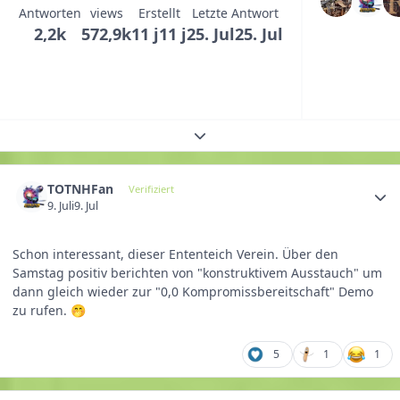
Antworten
views
Erstellt
Letzte Antwort
2,2k
572,9k
11 j
11 j
25. Jul
25. Jul
Themenübersicht erweitern
TOTNHFan
Verifiziert
9. Juli
9. Jul
Schon interessant, dieser Ententeich Verein. Über den
Samstag positiv berichten von "konstruktivem Ausstauch" um
dann gleich wieder zur "0,0 Kompromissbereitschaft" Demo
zu rufen.
🤭
5
1
1