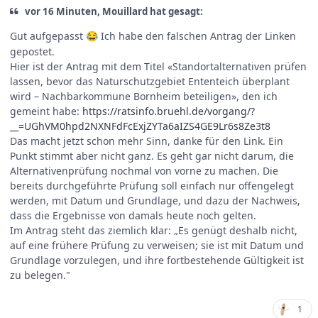
vor 16 Minuten, Mouillard hat gesagt:
Gut aufgepasst
Ich habe den falschen Antrag der Linken
😂
gepostet.
Hier ist der Antrag mit dem Titel «Standortalternativen prüfen
lassen, bevor das Naturschutzgebiet Ententeich überplant
wird – Nachbarkommune Bornheim beteiligen», den ich
gemeint habe:
https://ratsinfo.bruehl.de/vorgang/?
__=UGhVM0hpd2NXNFdFcExjZYTa6aIZS4GE9Lr6s8Ze3t8
Das macht jetzt schon mehr Sinn, danke für den Link. Ein
Punkt stimmt aber nicht ganz. Es geht gar nicht darum, die
Alternativenprüfung nochmal von vorne zu machen. Die
bereits durchgeführte Prüfung soll einfach nur offengelegt
werden, mit Datum und Grundlage, und dazu der Nachweis,
dass die Ergebnisse von damals heute noch gelten.
Im Antrag steht das ziemlich klar: „Es genügt deshalb nicht,
auf eine frühere Prüfung zu verweisen; sie ist mit Datum und
Grundlage vorzulegen, und ihre fortbestehende Gültigkeit ist
zu belegen."
1