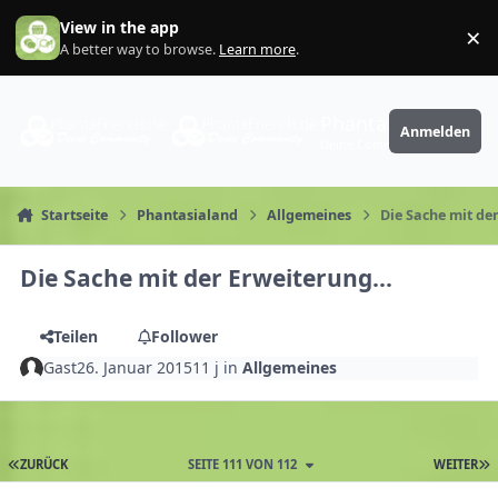
Zum Inhalt springen
View in the app
×
Di
A better way to browse.
Learn more
.
PhantaFriends.de
Anmelden
Deine Community
Startseite
Phantasialand
Allgemeines
Die Sache mit de
Die Sache mit der Erweiterung...
Teilen
Follower
Gast
26. Januar 2015
11 j
in
Allgemeines
ZURÜCK
SEITE 111 VON 112
WEITER