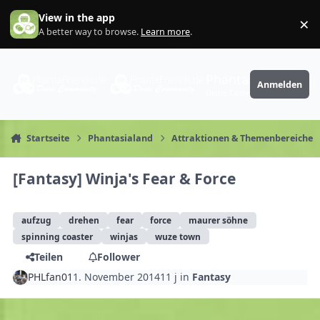
Zum Inhalt springen
View in the app
×
Di
A better way to browse.
Learn more
.
PhantaFriends.de
Anmelden
Deine Community
Startseite
Phantasialand
Attraktionen & Themenbereiche
[Fantasy] Winja's Fear & Force
aufzug
drehen
fear
force
maurer söhne
spinning coaster
winjas
wuze town
Teilen
Follower
PHLfan01
1. November 2014
11 j
in
Fantasy