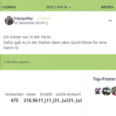
ZURÜCK
SEITE 2 VON 24
WEITER
Tranquility
Verifiziert
10. Dezember 2014
11 j
Ich immer nur in der Force.
Dafür gab es in der Station dann aber Quick-Pässe für eine
Fahrt =D
2 Monate später...
Top-Poste
Antworten
views
Erstellt
Letzte Antwort
475
216,9k
11 j
11 j
31. Jul
31. Jul