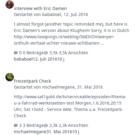
aussieht. Und Toni Paleos, Chef der Reinigungstruppe,
interview with Eric Damen
hat auch seinen Auftritt. Eine sehr interessante Doku,
Gestartet von
bababoel
,
12. Juli 2016
die - obwohl gerade mal 10 Jahre alt - eine kleine
Zeitreise ist. Ein großer Teil der gezeigten Bereiche
I almost forgot (another topic reminded me), but here is
existiert heute gar nicht mehr oder sieht ganz anders
Eric Damen's version about Klugheim Sorry, it is in Dutch
aus. Viel …
http://www.looopings.nl/weblog/5683/Ontwerper-
onthult-verhaal-achter-nieuwe-achtbanen-
Phantasialand.html
0 Beiträge
3,5k Ansichten
bababoel
12. Juli 2016
10 j
Freizeitpark Check
Freizeitpark Check
Gestartet von
michaelmegane
,
31. Mai 2016
http://www.sat1gold.de/tv/serviceakte/episoden/thema-
u-a-fahrrad-werkstaetten-test Morgen,1.6.2016,20:15
Uhr; Sat.1Gold - Service Akte. Thema u.a. Freizeitpark-
Check
3 Beiträge
2,3k Ansichten
michaelmegane
31. Mai 2016
10 j