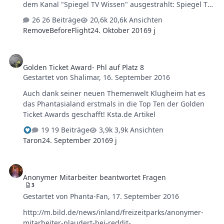
dem Kanal "Spiegel TV Wissen" ausgestrahlt: Spiegel TV
Wissen ( Paytv : vodafone, m7, primacom, unitymedia,
26 Beiträge
20,6k Ansichten
telecolumbus, netcologne, telekom
RemoveBeforeFlight
24. Oktober 2016
9 j
http://www.spiegelwissen.tv/index.php/empfang/) 16.10
11.05 Uhr 17.10 09.45 Uhr 29.11 17:45 Uhr 30.11 10:00
Golden Ticket Award- Phl auf Platz 8
Uhr 04.12 09:00 Uhr Mit zatoo kann man es auch
Golden Ticket Award- Phl auf Platz 8
sehen...allerdings nur mit zattoPlus (10€)
Gestartet von
Shalimar
,
16. September 2016
Auch dank seiner neuen Themenwelt Klugheim hat es
das Phantasialand erstmals in die Top Ten der Golden
Ticket Awards geschafft! Ksta.de Artikel
19 Beiträge
3,9k Ansichten
Taron
24. September 2016
9 j
Anonymer Mitarbeiter beantwortet Fragen
Anonymer Mitarbeiter beantwortet Fragen
3
Gestartet von
Phanta-Fan
,
17. September 2016
http://m.bild.de/news/inland/freizeitparks/anonymer-
mitarbeiter-plaudert-bei-reddit-