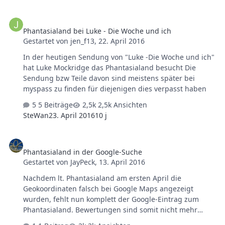
Phantasialand bei Luke - Die Woche und ich
Phantasialand bei Luke - Die Woche und ich
Gestartet von
jen_f13
,
22. April 2016
In der heutigen Sendung von "Luke -Die Woche und ich"
hat Luke Mockridge das Phantasialand besucht Die
Sendung bzw Teile davon sind meistens später bei
myspass zu finden für diejenigen dies verpasst haben
5 Beiträge
2,5k Ansichten
SteWan
23. April 2016
10 j
Phantasialand in der Google-Suche
Phantasialand in der Google-Suche
Gestartet von
JayPeck
,
13. April 2016
Nachdem lt. Phantasialand am ersten April die
Geokoordinaten falsch bei Google Maps angezeigt
wurden, fehlt nun komplett der Google-Eintrag zum
Phantasialand. Bewertungen sind somit nicht mehr
möglich, alte Bewertungen sind nicht mehr sichtbar. Ich