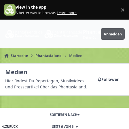
Zum Inhalt springen
View in the app
×
Di
A better way to browse.
Learn more
.
PhantaFriends.de
Anmelden
Deine Community
Startseite
Phantasialand
Medien
Medien
Follower
Hier findest Du Reportagen, Musikvideos
und Presseartikel über das Phantasialand.
SORTIEREN NACH
ZURÜCK
SEITE 6 VON 6