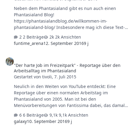
Neben dem Phantasialand gibt es nun auch einen
Phantasialand Blog!
https://phantasialandblog.de/willkommen-im-
phantasialand-blog/ Insbesondere mag ich diese Text-
passage Um direkt ein Thema vorzustellen: Es wurde
2 Beiträge
2k Ansichten
bereits einen Beitrag über die "Geschwindigkeits-
funtime_arena
12. September 2016
9 j
Schwankungen" geschrieben. Lesenswert!
https://phantasialandblog.de/taron-die-
"Der harte Job im Freizeitpark" - Reportage über den Arbeitsallta
geschwindigkeit-ist-nicht-beeinflussbar/
"Der harte Job im Freizeitpark" - Reportage über den
Arbeitsalltag im Phantasialand
Gestartet von
tivoli
,
7. Juli 2015
Neulich in den Weiten von YouTube entdeckt: Eine
Reportage über einen normalen Arbeitstag im
Phantasialand von 2005. Man ist bei den
Menüvorbereitungen von Fantissima dabei, das damals
offenbar noch parallel zum Tagesbetrieb im Petit
6 Beiträge
9,1k Ansichten
Paris/Christallion durchgeführt wurde. Außerdem sieht
galaxy
10. September 2016
9 j
man, wie Kostüme für das Festival der Lichter entstehen
und wie es kurz vor der Parade hinter den Kulissen
interview with Eric Damen