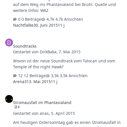
auf dem Weg ins Phantasialand bei Brühl. Quelle und
weitere Infos: WAZ
0 Beiträge
4,7k Ansichten
Nachtfalke
30. Juni 2015
11 j
Soundtracks
Soundtracks
Gestartet von
DirkBaka
,
7. Mai 2015
Wovon ist der neue Soundtrack vom Talocan und vom
Temple of the night Hawk?
12 Beiträge
3,5k Ansichten
Arena3
13. Mai 2015
11 j
Stromausfall im Phantasialand
Stromausfall im Phantasialand
3
Gestartet von
anas
,
5. April 2015
Am heutigen Ostersonntag gab es einen Stromausfall in