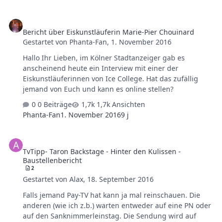
Bericht über Eiskunstläuferin Marie-Pier Chouinard
Bericht über Eiskunstläuferin Marie-Pier Chouinard
Gestartet von
Phanta-Fan
,
1. November 2016
Hallo Ihr Lieben, im Kölner Stadtanzeiger gab es
anscheinend heute ein Interview mit einer der
Eiskunstläuferinnen von Ice College. Hat das zufällig
jemand von Euch und kann es online stellen?
0 Beiträge
1,7k Ansichten
Phanta-Fan
1. November 2016
9 j
TvTipp- Taron Backstage - Hinter den Kulissen - Baustellenbericht
TvTipp- Taron Backstage - Hinter den Kulissen -
Baustellenbericht
2
Gestartet von
Alax
,
18. September 2016
Falls jemand Pay-TV hat kann ja mal reinschauen. Die
anderen (wie ich z.b.) warten entweder auf eine PN oder
auf den Sanknimmerleinstag. Die Sendung wird auf