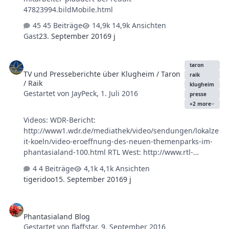
47823994.bildMobile.html
45 Beiträge
14,9k Ansichten
Gast
23. September 2016
9 j
TV und Presseberichte über Klugheim / Taron / Raik
taron
TV und Presseberichte über Klugheim / Taron
raik
/ Raik
klugheim
Gestartet von
JayPeck
,
1. Juli 2016
presse
+2 more
Videos: WDR-Bericht:
http://www1.wdr.de/mediathek/video/sendungen/lokalze
it-koeln/video-eroeffnung-des-neuen-themenparks-im-
phantasialand-100.html RTL West: http://www.rtl-
west.de/beitrag/artikel/rasend-zum-weltrekord/
4 Beiträge
4,1k Ansichten
Text/Foto: Kölner Express:
tigeridoo
15. September 2016
9 j
http://www.express.de/koeln/phantasialands-neue-
themenwelt-risse--helmes-und-co--bei-der-eroeffnung-
Phantasialand Blog
von--klugheim--24317278 Rhein-Erft Rundschau Quelle:
Phantasialand Blog
FKF e.V. Forum
Gestartet von
flaffstar
,
9. September 2016