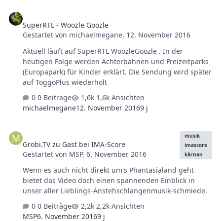
SuperRTL - Woozle Goozle
SuperRTL - Woozle Goozle
Gestartet von
michaelmegane
,
12. November 2016
Aktuell läuft auf SuperRTL WoozleGoozle . In der
heutigen Folge werden Achterbahnen und Freizeitparks
(Europapark) für Kinder erklärt. Die Sendung wird später
auf ToggoPlus wiederholt
0 Beiträge
1,6k Ansichten
michaelmegane
12. November 2016
9 j
Grobi.TV zu Gast bei IMA-Score
musik
Grobi.TV zu Gast bei IMA-Score
imascore
Gestartet von
MSP
,
6. November 2016
kärnan
Wenn es auch nicht direkt um's Phantasialand geht
bietet das Video doch einen spannenden Einblick in
unser aller Lieblings-Anstehschlangenmusik-schmiede.
0 Beiträge
2,2k Ansichten
MSP
6. November 2016
9 j