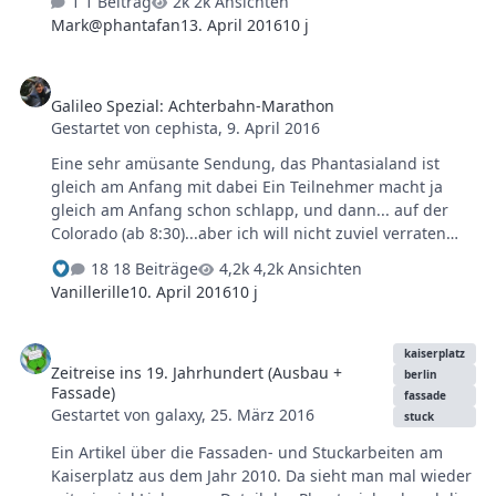
1 Beitrag
2k Ansichten
hoffe, die kommen wieder, wenn das Problem gelöst
Mark@phantafan
13. April 2016
10 j
ist... Zu einzelnen Attraktionen und den Hotels gibt es
weiterhin Einträge.
Galileo Spezial: Achterbahn-Marathon
Galileo Spezial: Achterbahn-Marathon
Gestartet von
cephista
,
9. April 2016
Eine sehr amüsante Sendung, das Phantasialand ist
gleich am Anfang mit dabei Ein Teilnehmer macht ja
gleich am Anfang schon schlapp, und dann... auf der
Colorado (ab 8:30)...aber ich will nicht zuviel verraten
http://www.prosieben.de/tv/galileo/videos/2015229-
18 Beiträge
4,2k Ansichten
galileo-spezial-achterbahn-marathon-ganze-folge
Vanillerille
10. April 2016
10 j
Zeitreise ins 19. Jahrhundert (Ausbau + Fassade)
kaiserplatz
Zeitreise ins 19. Jahrhundert (Ausbau +
berlin
Fassade)
fassade
Gestartet von
galaxy
,
25. März 2016
stuck
Ein Artikel über die Fassaden- und Stuckarbeiten am
Kaiserplatz aus dem Jahr 2010. Da sieht man mal wieder