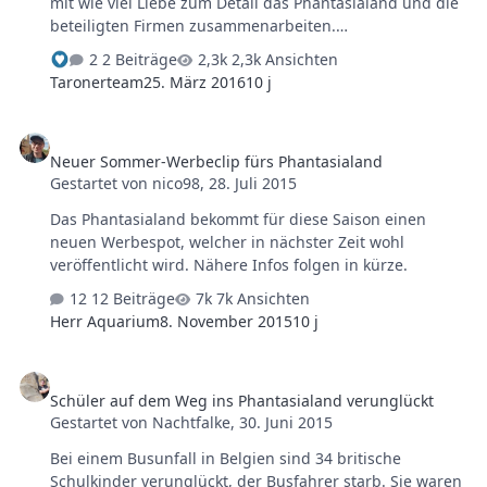
mit wie viel Liebe zum Detail das Phantasialand und die
beteiligten Firmen zusammenarbeiten.
http://www.belz.de/media/shop/home/Presse/Ausbau_u
2 Beiträge
2,3k Ansichten
nd_Fassade.pdf
Taronerteam
25. März 2016
10 j
Neuer Sommer-Werbeclip fürs Phantasialand
Neuer Sommer-Werbeclip fürs Phantasialand
Gestartet von
nico98
,
28. Juli 2015
Das Phantasialand bekommt für diese Saison einen
neuen Werbespot, welcher in nächster Zeit wohl
veröffentlicht wird. Nähere Infos folgen in kürze.
12 Beiträge
7k Ansichten
Herr Aquarium
8. November 2015
10 j
Schüler auf dem Weg ins Phantasialand verunglückt
Schüler auf dem Weg ins Phantasialand verunglückt
Gestartet von
Nachtfalke
,
30. Juni 2015
Bei einem Busunfall in Belgien sind 34 britische
Schulkinder verunglückt, der Busfahrer starb. Sie waren