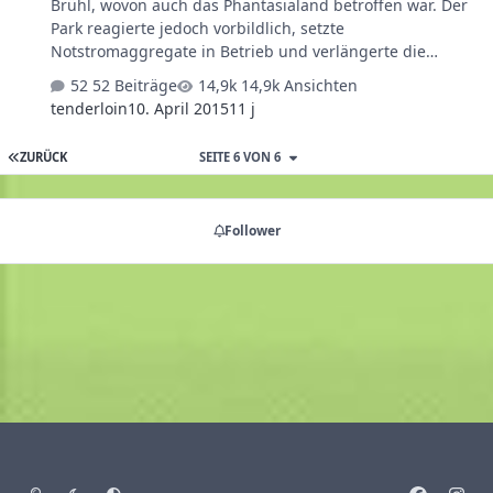
Brühl, wovon auch das Phantasialand betroffen war. Der
Park reagierte jedoch vorbildlich, setzte
Notstromaggregate in Betrieb und verlängerte die
Parköffnung bis 19 Uhr. Artikel in Kölnischer Rundschau
52 Beiträge
14,9k Ansichten
tenderloin
10. April 2015
11 j
ZURÜCK
SEITE 6 VON 6
Follower
Heller Modus
Dunkler Modus
Systemeinstellung
f
i