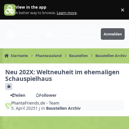
Zum Inhalt springen
View in the app
×
Di
A better way to browse.
Learn more
.
PhantaFriends.de
Anmelden
Deine Community
Startseite
Phantasialand
Baustellen
Baustellen Archiv
Neu 202X: Weltneuheit im ehemaligen
Schauspielhaus
Teilen
Follower
PhantaFriends.de - Team
5. April 2025
1 j
in
Baustellen Archiv