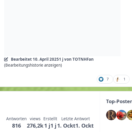
Bearbeitet
10. April 2025
1 j
von TOTNHFan
(Bearbeitungshistorie anzeigen)
7
1
Top-Poste
Antworten
views
Erstellt
Letzte Antwort
816
276,2k
1 j
1 j
1. Ockt
1. Ockt