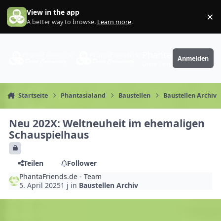
Zum Inhalt springen
View in the app
×
Di
A better way to browse.
Learn more
.
PhantaFriends.de
Anmelden
Deine Community
Startseite
Phantasialand
Baustellen
Baustellen Archiv
Neu 202X: Weltneuheit im ehemaligen
Schauspielhaus
Teilen
Follower
PhantaFriends.de - Team
5. April 2025
1 j
in
Baustellen Archiv