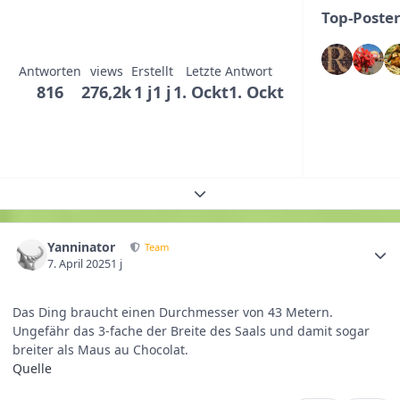
Top-Poste
Antworten
views
Erstellt
Letzte Antwort
816
276,2k
1 j
1 j
1. Ockt
1. Ockt
Themenübersicht erweitern
Yanninator
Team
7. April 2025
1 j
Das Ding braucht einen Durchmesser von 43 Metern.
Ungefähr das 3-fache der Breite des Saals und damit sogar
breiter als Maus au Chocolat.
Quelle