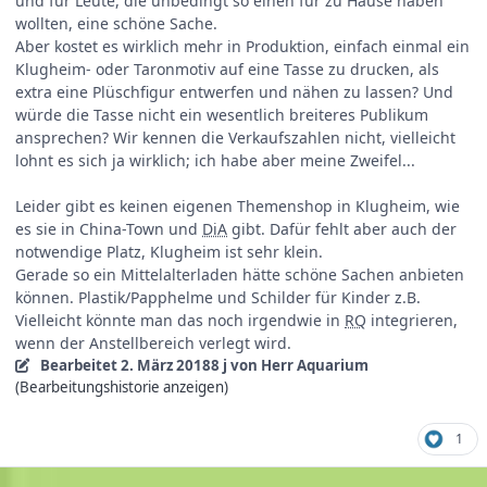
und für Leute, die unbedingt so einen für zu Hause haben
wollten, eine schöne Sache.
Aber kostet es wirklich mehr in Produktion, einfach einmal ein
Klugheim- oder Taronmotiv auf eine Tasse zu drucken, als
extra eine Plüschfigur entwerfen und nähen zu lassen? Und
würde die Tasse nicht ein wesentlich breiteres Publikum
ansprechen? Wir kennen die Verkaufszahlen nicht, vielleicht
lohnt es sich ja wirklich; ich habe aber meine Zweifel...
Leider gibt es keinen eigenen Themenshop in Klugheim, wie
es sie in China-Town und
DiA
gibt. Dafür fehlt aber auch der
notwendige Platz, Klugheim ist sehr klein.
Gerade so ein Mittelalterladen hätte schöne Sachen anbieten
können. Plastik/Papphelme und Schilder für Kinder z.B.
Vielleicht könnte man das noch irgendwie in
RQ
integrieren,
wenn der Anstellbereich verlegt wird.
Bearbeitet
2. März 2018
8 j
von Herr Aquarium
(Bearbeitungshistorie anzeigen)
1