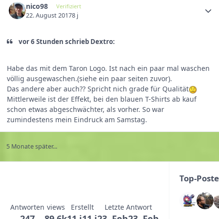
nico98
Verifiziert
22. August 2017
8 j
vor 6 Stunden schrieb Dextro:
Habe das mit dem Taron Logo. Ist nach ein paar mal waschen
völlig ausgewaschen.(siehe ein paar seiten zuvor).
Das andere aber auch?? Spricht nich grade für Qualität
Mittlerweile ist der Effekt, bei den blauen T-Shirts ab kauf
schon etwas abgeschwächter, als vorher. So war
zumindestens mein Eindruck am Samstag.
5 Monate später...
Top-Poste
Antworten
views
Erstellt
Letzte Antwort
247
89,6k
11 j
11 j
23. Feb
23. Feb