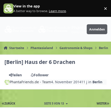
Zum Inhalt springen
View in the app
×
Di
A better way to browse.
Learn more
.
PhantaFriends.de
Anmelden
Deine Community
Startseite
Phantasialand
Gastronomie & Shops
Berlin
[Berlin] Haus der 6 Drachen
Teilen
Follower
PhantaFriends.de - Team
4. November 2014
11 j
in
Berlin
ZURÜCK
SEITE 5 VON 13
WEITER