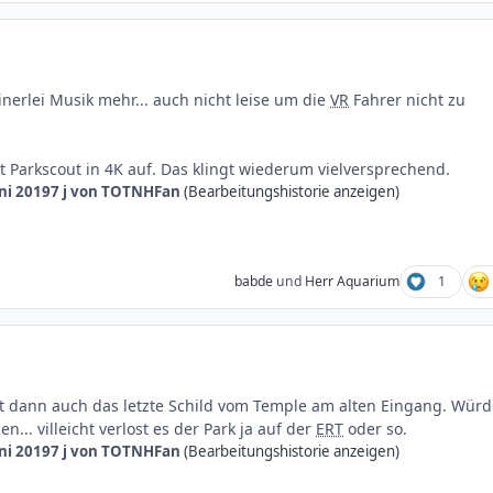
einerlei Musik mehr... auch nicht leise um die
VR
Fahrer nicht zu
ut Parkscout in 4K auf. Das klingt wiederum vielversprechend.
uni 2019
7 j
von TOTNHFan
(Bearbeitungshistorie anzeigen)
babde
und
Herr Aquarium
1
lt dann auch das letzte Schild vom Temple am alten Eingang. Würd
n... villeicht verlost es der Park ja auf der
ERT
oder so.
uni 2019
7 j
von TOTNHFan
(Bearbeitungshistorie anzeigen)