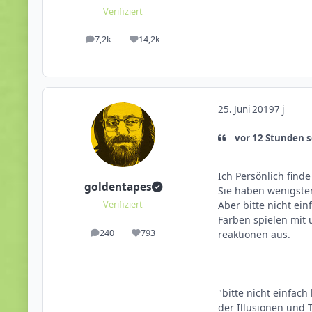
Verifiziert
7,2k
14,2k
Beiträge
Reputation
25. Juni 2019
7 j
vor 12 Stunden s
Ich Persönlich find
goldentapes
Sie haben wenigsten
Aber bitte nicht ei
Verifiziert
Farben spielen mit 
240
793
reaktionen aus.
Beiträge
Reputation
"bitte nicht einfach
der Illusionen und 