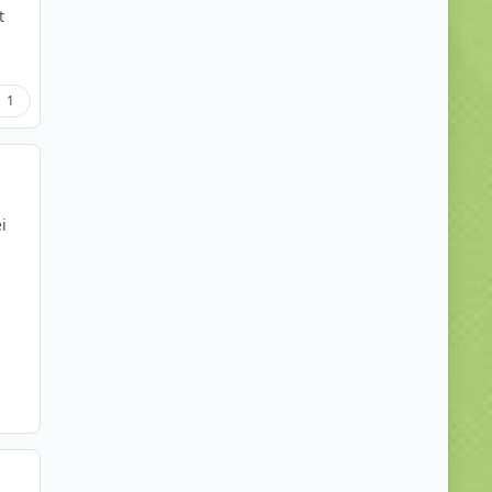
t
1
i