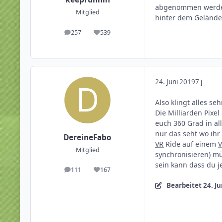
abgenommen werden 
Mitglied
hinter dem Gelände
257
539
Beiträge
Reputation
24. Juni 2019
7 j
Also klingt alles se
Die Milliarden Pixe
euch 360 Grad in all
nur das seht wo ihr
DereineFabo
VR
Ride auf einem
Mitglied
synchronisieren) mü
sein kann dass du j
111
167
Beiträge
Reputation
Bearbeitet
24. J