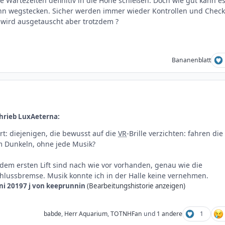
ie Wartezeiten definitiv in die Höhe schießen. Doch wie gut kann e
Bahn wegstecken. Sicher werden immer wieder Kontrollen und Check
wird ausgetauscht aber trotzdem ?
Bananenblatt
hrieb LuxAeterna:
rt: diejenigen, die bewusst auf die
VR
-Brille verzichten: fahren die
m Dunkeln, ohne jede Musik?
f dem ersten Lift sind nach wie vor vorhanden, genau wie die
hlussbremse. Musik konnte ich in der Halle keine vernehmen.
uni 2019
7 j
von keeprunnin
(Bearbeitungshistorie anzeigen)
babde
,
Herr Aquarium
,
TOTNHFan
und
1 andere
1