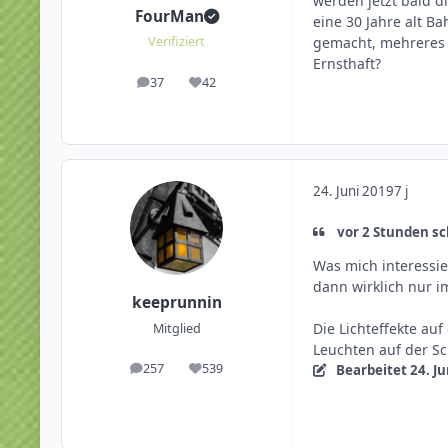
werden jetzt bald d
FourMan
eine 30 Jahre alt 
gemacht, mehreres 
Verifiziert
Ernsthaft?
37
42
Beiträge
Reputation
24. Juni 2019
7 j
vor 2 Stunden sc
Was mich interessie
dann wirklich nur i
keeprunnin
Die Lichteffekte au
Mitglied
Leuchten auf der Sc
257
539
Bearbeitet
24. J
Beiträge
Reputation