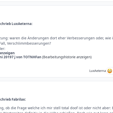
schrieb LuxAeterna:
zung: waren die Änderungen dort eher Verbesserungen oder, wie 
Fall, Verschlimmbesserungen?
ler:
 anzeigen
uni 2019
7 j
von TOTNHFan
(Bearbeitungshistorie anzeigen)
LuxAeterna
chrieb Fabrilax:
, ob die Frage welche ich mir stell total doof ist oder nicht aber: 