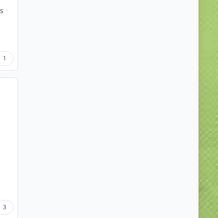
s
s
1
3