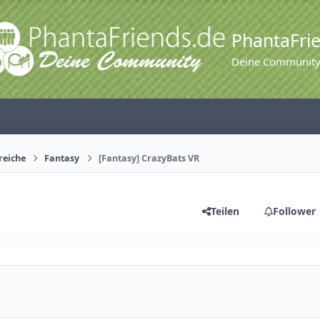
PhantaFri
Deine Communit
reiche
Fantasy
[Fantasy] CrazyBats VR
Teilen
Follower