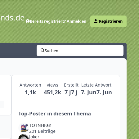
ends.de
Bereits registriert? Anmelden
Registrieren
y
Suchen
Antworten
views
Erstellt
Letzte Antwort
1,1k
451,2k
7 j
7 j
7. Jun
7. Jun
Top-Poster in diesem Thema
TOTNHFan
201 Beiträge
Joker