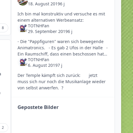
18. August 2019
6 j
Ich bin mal konstruktiv und versuche es mit
einem alternativen Werbeansatz:
TOTNHFan
8
29. September 2019
6 j
- Die "Pappfiguren" waren sich bewegende
Animatronics. - Es gab 2 Ufos in der Halle -
Ein Raumschiff, dass einen beschossen hat
TOTNHFan
mit Lichteffekten, das sich auf und ab an
6. August 2019
7 j
einem
a
Der Temple kämpft sich zurück: jetzt
muss sich nur noch die Musikanlage wieder
von selbst anwerfen. ?
a
Gepostete Bilder
2