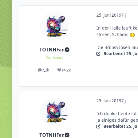
25. Juni 2019
7 j
In der Halle läuft k
stören. Schade.
Die Brillen lösen la
TOTNHFan
Bearbeitet
25. J
Verifiziert
7,2k
14,2k
Beiträge
Reputation
25. Juni 2019
7 j
Ich denke heute fäl
ja einiges dafür gebe
Bearbeitet
25. J
TOTNHFan